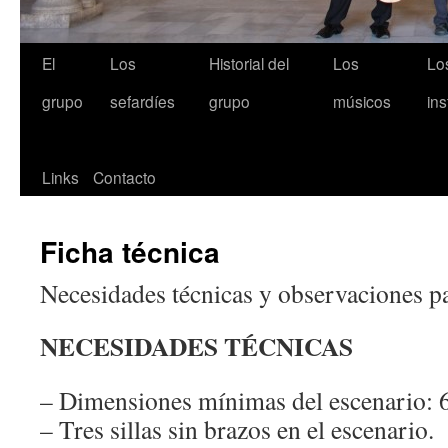
El
Los
Historial del
Los
Lo
grupo
sefardíes
grupo
músicos
in
Links
Contacto
Ficha técnica
Necesidades técnicas y observaciones pa
NECESIDADES TÉCNICAS
– Dimensiones mínimas del escenario: 6
– Tres sillas sin brazos en el escenario.