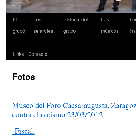
El
Los
Historial del
Los
Lo
grupo
sefardíes
grupo
músicos
in
Links
Contacto
Fotos
Museo del Foro Caesaraugusta, Zaragoza
contra el racismo 23/03/2012
Fiscal.