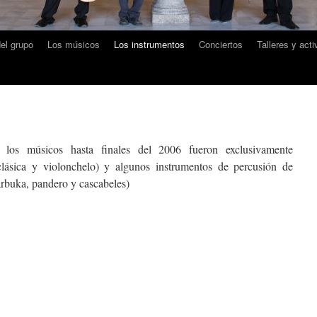
del grupo
Los músicos
Los instrumentos
Conciertos
Talleres y act
 los músicos hasta finales del 2006 fueron exclusivamente
 clásica y violonchelo) y algunos instrumentos de percusión de
darbuka, pandero y cascabeles)