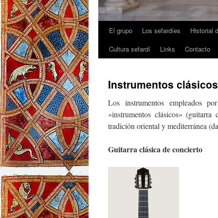
El grupo
Los sefardíes
Historial 
Cultura sefardí
Links
Contacto
Instrumentos clásicos
Los instrumentos empleados por
«instrumentos clásicos» (guitarra
tradición oriental y mediterránea (
Guitarra clásica de concierto