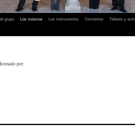
del grupo
Los músicos
Los instrumentos
Conciertos
Talleres y act
 formado por: