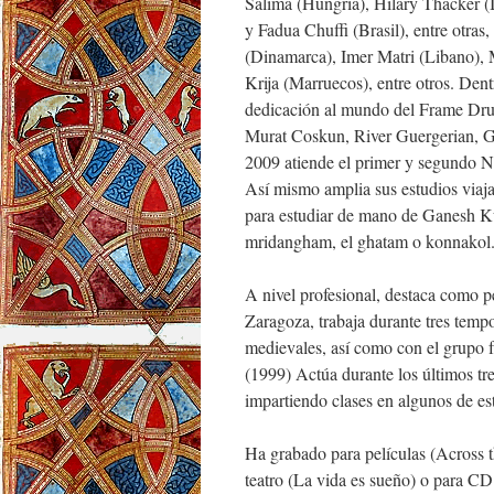
Salima (Hungria), Hilary Thacker 
y Fadua Chuffi (Brasil), entre otra
(Dinamarca), Imer Matri (Libano),
Krija (Marruecos), entre otros. Den
dedicación al mundo del Frame Dru
Murat Coskun, River Guergerian, G
2009 atiende el primer y segundo
Así mismo amplia sus estudios viaj
para estudiar de mano de Ganesh K
mridangham, el ghatam o konnakol. 
A nivel profesional, destaca como pe
Zaragoza, trabaja durante tres temp
medievales, así como con el grupo 
(1999) Actúa durante los últimos tr
impartiendo clases en algunos de est
Ha grabado para películas (Across t
teatro (La vida es sueño) o para