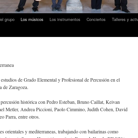
del grupo
Los músicos
Los instrumentos
Conciertos
Talleres y act
terranea
estudios de Grado Elemental y Profesional de Percusión en el
a de Zaragoza.
 percusión histórica con Pedro Esteban, Bruno Caillat, Keivan
l Metler, Andrea Piccioni, Paolo Cimmino, Judith Cohen, David
o Parra, entre otros.
es orientales y mediterraneas, trabajando con bailarinas como