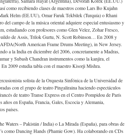
(Inglaterra), Samara Hayat (Argentina), Devorah Korek (EE.UU.)
s, así como recibiendo clases de maestros como Lars Bo Kujahn
 Mark Helm (EE.UU), Omar Faruk Tekbilek (Turquía) o Rhani
tro del campo de la música oriental adquiere especial entusiasmo y
m, estudiando con profesores como Glen Velez, Zohar Fresco,
uildo de Assis, Trilok Gurtu, N. Scott Robinson… En 2008 y
 NAFDA(North American Frame Drums Meeting), in New Jersey.
ando a la India en diciembre del 2006, concretamente a Madras,
umar y Subash Chandran instrumentos como la kanjira, el
En 2009 estudia tabla con el maestro Kisorji Mishra.
rcusionista solista de la Orquesta Sinfónica de la Universidad de
oradas con el grupo de teatro Pingaliraina haciendo espectáculos
francés de teatro Transe Express en el Centro Pompidou de París
es años en España, Francia, Gales, Escocia y Alemania,
os países.
he Waters – Pakistán / India) o La Mirada (España), para obras de
 CD´s como Dancing Hands (Phamie Gow). Ha colaborando en CDs