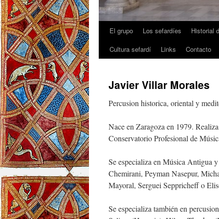
El grupo
Los sefardíes
Historial 
Cultura sefardí
Links
Contacto
Javier Villar Morales
Percusion historica, oriental y medi
Nace en Zaragoza en 1979. Realiza 
Conservatorio Profesional de Músic
Se especializa en Música Antigua y
Chemirani, Peyman Nasepur, Michae
Mayoral, Serguei Seppricheff o Elise
Se especializa también en percusion