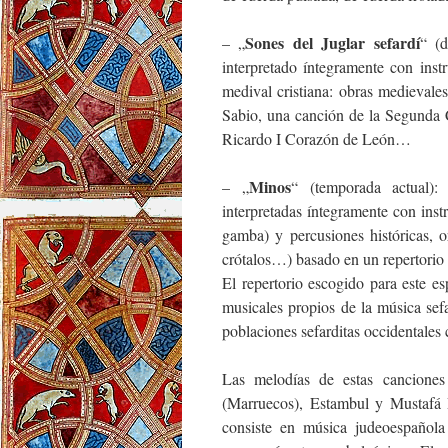
Sones del Juglar sefardí
– „
“ (d
interpretado íntegramente con ins
medival cristiana: obras medievales
Sabio, una canción de la Segunda 
Ricardo I Corazón de León…
Minos
– „
“ (temporada actual): 
interpretadas íntegramente con ins
gamba) y percusiones históricas, o
crótalos…) basado en un repertorio 
El repertorio escogido para este e
musicales propios de la música sefar
poblaciones sefarditas occidentales 
Las melodías de estas canciones
(Marruecos), Estambul y Mustafá P
consiste en música judeoespañola