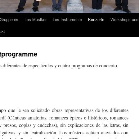
 Gruppe es
Los Musiker
Los Instrumente
Konzerte
Workshops und 
akt
rtprogramme
os diferentes de espectáculos y cuatro programas de concierto.
mpo que le sea solicitado obras representativas de los diferentes
ardí (Cánticas amatorias, romances épicos e históricos, romances
 presos, coplas y endechas), sin explicaciones de las letras, sin
gativas, y sin teatralización. Los músicos actúan ataviados con