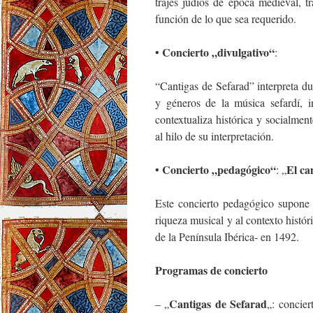
trajes judíos de época medieval, t
función de lo que sea requerido.
Concierto „divulgativo“
•
:
“Cantigas de Sefarad” interpreta dur
y géneros de la música sefardí, i
contextualiza histórica y socialment
al hilo de su interpretación.
Concierto „pedagógico“
El ca
•
: „
Este concierto pedagógico supone u
riqueza musical y al contexto histó
de la Península Ibérica- en 1492.
Programas de concierto
Cantigas de Sefarad
– „
„: concier