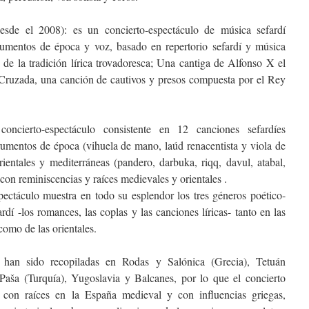
esde el 2008): es un concierto-espectáculo de música sefardí
trumentos de época y voz, basado en repertorio sefardí y música
 de la tradición lírica trovadoresca; Una cantiga de Alfonso X el
Cruzada, una canción de cautivos y presos compuesta por el Rey
concierto-espectáculo consistente en 12 canciones sefardíes
trumentos de época (vihuela de mano, laúd renacentista y viola de
rientales y mediterráneas (pandero, darbuka, riqq, davul, atabal,
con reminiscencias y raíces medievales y orientales .
spectáculo muestra en todo su esplendor los tres géneros poético-
dí -los romances, las coplas y las canciones líricas- tanto en las
como de las orientales.
 han sido recopiladas en Rodas y Salónica (Grecia), Tetuán
aša (Turquía), Yugoslavia y Balcanes, por lo que el concierto
 con raíces en la España medieval y con influencias griegas,