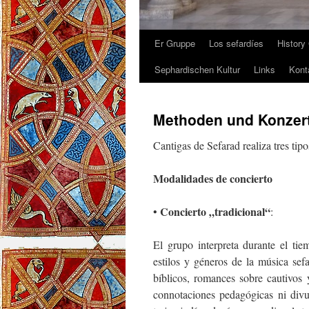
Er Gruppe
Los sefardíes
History
Sephardischen Kultur
Links
Kont
Methoden und Konze
Cantigas de Sefarad realiza tres tip
Modalidades de concierto
Concierto „tradicional“
•
:
El grupo interpreta durante el tie
estilos y géneros de la música sef
bíblicos, romances sobre cautivos y
connotaciones pedagógicas ni divul