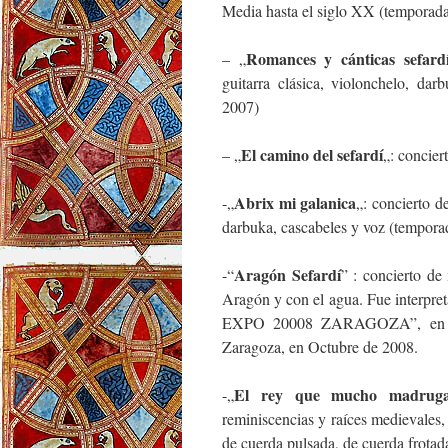
Media hasta el siglo XX (temporad
Romances y cánticas sefardí
– „
guitarra clásica, violonchelo, da
2007)
El camino del sefardí
– „
„: concier
Abrix mi galanica
-„
„: concierto d
darbuka, cascabeles y voz (tempor
Aragón Sefardí
-“
” : concierto de
Aragón y con el agua. Fue interpre
EXPO 20008 ZARAGOZA”, en el 
Zaragoza, en Octubre de 2008.
El rey que mucho madrug
-„
reminiscencias y raíces medievales,
de cuerda pulsada, de cuerda frotada