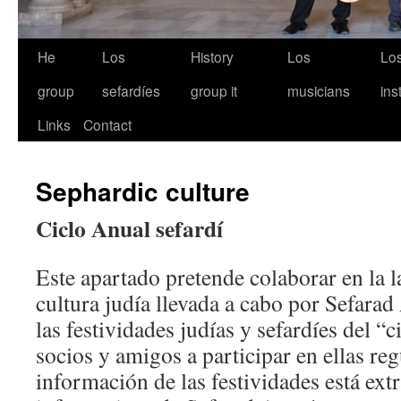
He
Los
History
Los
Lo
group
sefardíes
group it
musicians
ins
Links
Contact
Sephardic culture
Ciclo Anual sefardí
Este apartado pretende colaborar en la l
cultura judía llevada a cabo por Sefarad
las festividades judías y sefardíes del “
socios y amigos a participar en ellas re
información de las festividades está extr