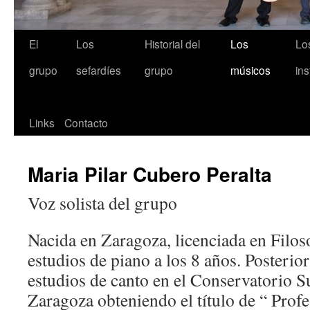
El
Los
Historial del
Los
Lo
grupo
sefardíes
grupo
músicos
in
Links
Contacto
Maria Pilar Cubero Peralta
Voz solista del grupo
Nacida en Zaragoza, licenciada en Filoso
estudios de piano a los 8 años. Posterio
estudios de canto en el Conservatorio 
Zaragoza obteniendo el título de “ Prof