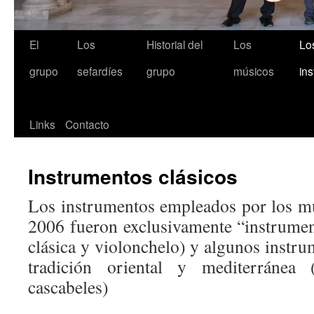
El
Los
Historial del
Los
Lo
grupo
sefardíes
grupo
músicos
in
Links
Contacto
Instrumentos clásicos
Los instrumentos empleados por los mús
2006 fueron exclusivamente “instrument
clásica y violonchelo) y algunos instr
tradición oriental y mediterránea
cascabeles)