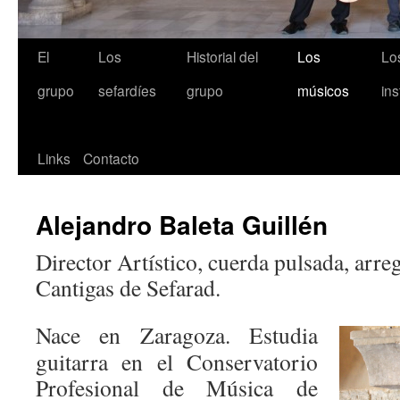
El
Los
Historial del
Los
Lo
grupo
sefardíes
grupo
músicos
in
Links
Contacto
Alejandro Baleta Guillén
Director Artístico, cuerda pulsada, arre
Cantigas de Sefarad.
Nace en Zaragoza. Estudia
guitarra en el Conservatorio
Profesional de Música de