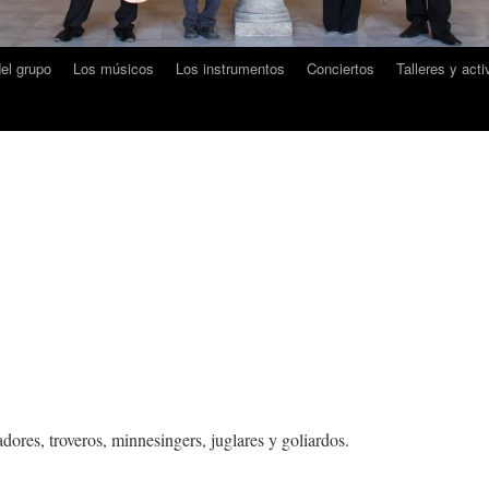
del grupo
Los músicos
Los instrumentos
Conciertos
Talleres y act
ores, troveros, minnesingers, juglares y goliardos.