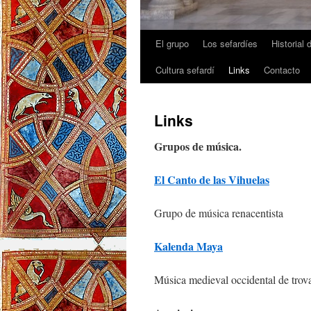
El grupo
Los sefardíes
Historial 
Cultura sefardí
Links
Contacto
Links
Grupos de música.
El Canto de las Vihuelas
Grupo de música renacentista
Kalenda Maya
Música medieval occidental de trovad